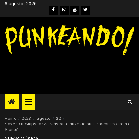
Skip
6 agosto, 2026
to
Facebook
Instagram
YouTube
Twitter
content
Primary
Menu
Home
2023
agosto
22
Save Our Ships lanza versión deluxe de su EP debut “Oice n’a
Sloice”
NUEVA MÚSICA