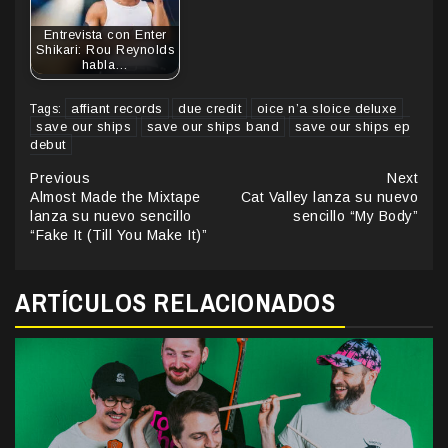
Entrevista con Enter
Shikari: Rou Reynolds
habla…
affiant records
due credit
oice n’a sloice deluxe
Tags:
save our ships
save our ships band
save our ships ep
debut
Continue
Previous
Next
Almost Made the Mixtape
Cat Valley lanza su nuevo
Reading
lanza su nuevo sencillo
sencillo “My Body”
“Fake It (Till You Make It)”
ARTÍCULOS RELACIONADOS