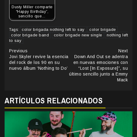
Dusty Miller comparte
“Happy Birthday”,
sencillo que…
color brigada nothing left to say
color brigade
Tags:
color brigade band
color brigade new single
nothing left
to say
Continue
Previous
Next
Jovi Skyler revive la esencia
Down And Out se adentra
Reading
del rock de los 90 en su
en nuevas emociones con
nuevo álbum ‘Nothing to Do’
“Lost [In Exposure]”, su
último sencillo junto a Emmy
Mack
ARTÍCULOS RELACIONADOS