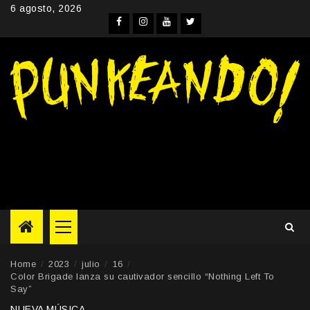
Skip
6 agosto, 2026
to
Facebook
Instagram
YouTube
Twitter
content
Primary
Menu
Home
2023
julio
16
Color Brigade lanza su cautivador sencillo “Nothing Left To
Say”
NUEVA MÚSICA