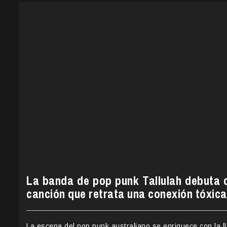
La banda de pop punk Tallulah debuta c
canción que retrata una conexión tóxica
La escena del pop punk australiano se enriquece con la 