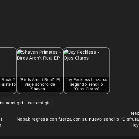
 Back 2
'Birds Aren't Real': El
Jay Feckless lanza su
Fuiste lo
viaje sonoro de
segundo sencillo
,…
Shaven…
"Ojos Claros"
 tsunami girl
tsunami girl
Nex
t
Nobak regresa con fuerza con su nuevo sencillo “Disfruta
o
Hoy