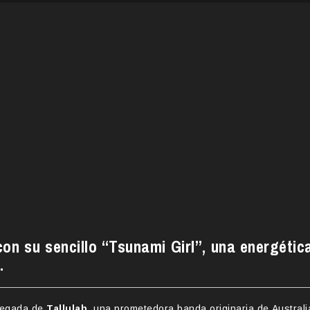
on su sencillo “Tsunami Girl”, una energétic
.
llegada de
Tallulah
, una prometedora banda originaria de Australi