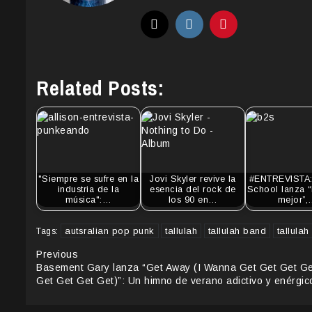
Related Posts:
"Siempre se sufre en la
Jovi Skyler revive la
#ENTREVISTA:
industria de la
esencia del rock de
School lanza “
música":…
los 90 en…
mejor”
autsralian pop punk
tallulah
tallulah band
tallulah
Tags:
Continue
Previous
Basement Gary lanza “Get Away (I Wanna Get Get Get Ge
Reading
Get Get Get Get)”: Un himno de verano adictivo y enérgic