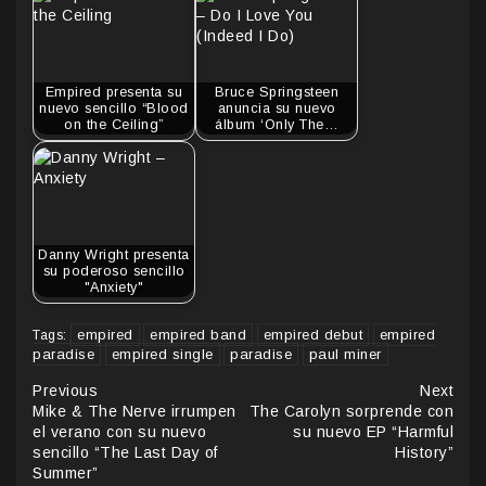
Empired presenta su
Bruce Springsteen
nuevo sencillo “Blood
anuncia su nuevo
on the Ceiling”
álbum ‘Only The…
Danny Wright presenta
su poderoso sencillo
"Anxiety"
empired
empired band
empired debut
empired
Tags:
paradise
empired single
paradise
paul miner
Continue
Previous
Next
Mike & The Nerve irrumpen
The Carolyn sorprende con
Reading
el verano con su nuevo
su nuevo EP “Harmful
sencillo “The Last Day of
History”
Summer”