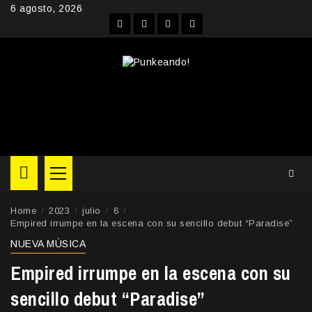
Skip
6 agosto, 2026
to
Facebook
Instagram
YouTube
Twitter
content
Primary
Menu
Home
2023
julio
6
Empired irrumpe en la escena con su sencillo debut “Paradise”
NUEVA MÚSICA
Empired irrumpe en la escena con su
sencillo debut “Paradise”