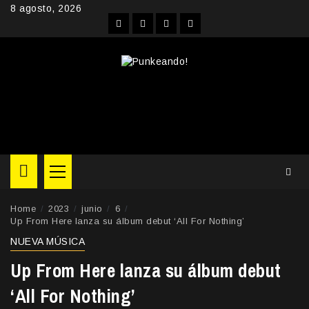
Skip
8 agosto, 2026
to
Facebook
Instagram
YouTube
Twitter
content
Primary
Menu
Home
2023
junio
6
Up From Here lanza su álbum debut ‘All For Nothing’
NUEVA MÚSICA
Up From Here lanza su álbum debut
‘All For Nothing’