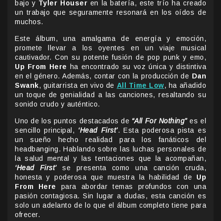
bajo y
Tyler Houser
en la batería, este trío ha creado
un trabajo que seguramente resonará en los oídos de
muchos.
Este álbum, una amalgama de energía y emoción,
promete llevar a los oyentes en un viaje musical
cautivador. Con su potente fusión de pop punk y emo,
Up From Here
ha encontrado su voz única y distintiva
en el género. Además, contar con la producción de
Dan
Swank
, guitarrista en vivo de
All Time Low
, ha añadido
un toque de genialidad a las canciones, resaltando su
sonido crudo y auténtico.
Uno de los puntos destacados de
“All For Nothing”
es el
sencillo principal,
‘Head First’
. Esta poderosa pista es
un sueño hecho realidad para los fanáticos del
headbanging. Hablando sobre las luchas personales de
la salud mental y las tentaciones que la acompañan,
‘Head First’
se presenta como una canción cruda,
honesta y poderosa que muestra la habilidad de
Up
From Here
para abordar temas profundos con una
pasión contagiosa. Sin lugar a dudas, esta canción es
solo un adelanto de lo que el álbum completo tiene para
ofrecer.