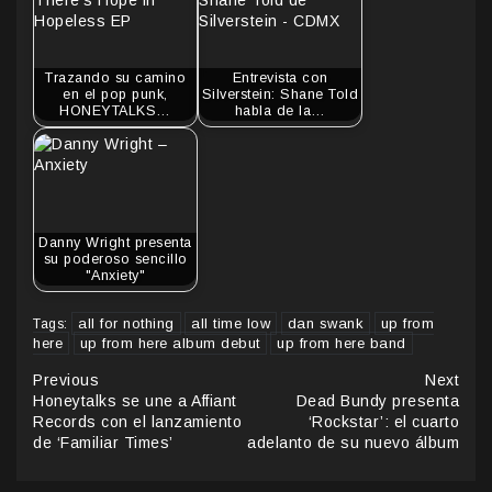
Trazando su camino
Entrevista con
en el pop punk,
Silverstein: Shane Told
HONEYTALKS…
habla de la…
Danny Wright presenta
su poderoso sencillo
"Anxiety"
all for nothing
all time low
dan swank
up from
Tags:
here
up from here album debut
up from here band
Continue
Previous
Next
Honeytalks se une a Affiant
Dead Bundy presenta
Reading
Records con el lanzamiento
‘Rockstar’: el cuarto
de ‘Familiar Times’
adelanto de su nuevo álbum