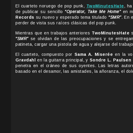
El cuarteto noruego de pop punk,
TwoMinutesHate
, ha
de publicar su sencillo
“Operator, Take Me Home”
en ma
Records
su nuevo y esperado tema titulado
“SMR”
. En 
perder de vista sus raíces clásicas del pop punk.
Mientras que en trabajos anteriores
TwoMinutesHate
s
“SMR”
se olvidan de las preocupaciones y se entregan 
patineta, cargar una pistola de agua y alejarse del trabaj
El cuarteto, compuesto por
Sama A. Miserée
en la voz
Gravdahl
en la guitarra principal, y
Sondre L. Paulsen
penetra en el cráneo de sus oyentes. Las letras auto
basado en el desamor, las amistades, la añoranza, el dol