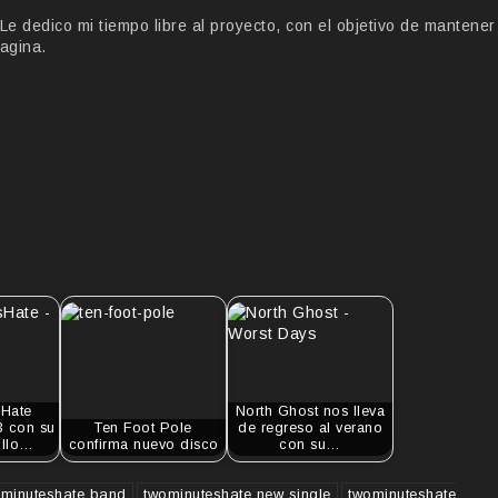
 dedico mi tiempo libre al proyecto, con el objetivo de mantener
agina.
sHate
North Ghost nos lleva
3 con su
Ten Foot Pole
de regreso al verano
illo…
confirma nuevo disco
con su…
ominuteshate band
twominuteshate new single
twominuteshate