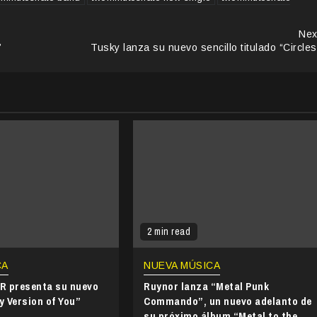
Nex
”
Tusky lanza su nuevo sencillo titulado “Circles
2 min read
CA
NUEVA MÚSICA
 presenta su nuevo
Ruynor lanza “Metal Punk
y Version of You”
Commando”, un nuevo adelanto de
su próximo álbum “Metal to the