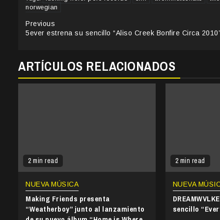
norwegian
Continue
Previous
5ever estrena su sencillo “Aliso Creek Bonfire Circa 2010
Reading
ARTÍCULOS RELACIONADOS
2 min read
2 min read
NUEVA MÚSICA
NUEVA MÚSI
Making Friends presenta
DREAMWVLKER
“Weatherboy” junto al lanzamiento
sencillo “Ever
de su nuevo álbum “Home is Where