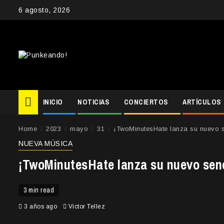
Skip
6 agosto, 2026
to
content
INICIO
NOTICIAS
CONCIERTOS
ARTÍCULOS
Home
2023
mayo
31
¡TwoMinutesHate lanza su nuevo s
NUEVA MÚSICA
¡TwoMinutesHate lanza su nuevo senc
3 min read
3 años ago
Victor Tellez