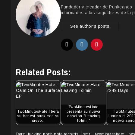
Fundador y creador de Punkeando. Le
informados a los seguidores de la p
See author's posts
Related Posts:
TwoMinutesHate
TwoMinutesHate libera
presenta su nueva
TwoMinute
su frenesí punk con su
canción "Leaving
Ilumina el 202
nuevo…
Tolmin"
nuevo senc
fucking north pole records
smr
twominuteshate
tw
Tags: