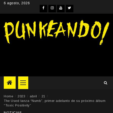
Skip
6 agosto, 2026
to
Facebook
Instagram
YouTube
Twitter
content
Primary
Menu
Home
2023
abril
21
The Used lanza “Numb”, primer adelanto de su próximo álbum
“Toxic Positivity”
NOTICIAS