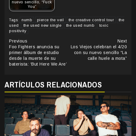
nuevo sencillo, “Fuck
You”
numb
pierce the veil
the creative control tour
the
Tags:
used
the used new single
the used numb
toxic
positivity
Continue
Previous
Next
Foo Fighters anuncia su
Los Viejos celebran el 4/20
Reading
primer álbum de estudio
con su nuevo sencillo “La
desde la muerte de su
calle huele a mota”
baterista: ‘But Here We Are’
ARTÍCULOS RELACIONADOS