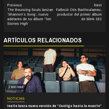
Continue
Previous
Next
The Bouncing Souls lanzan
Falleció Otis Barthoulameu,
Reading
‘Shannon’s Song’, nuevo
productor del primer álbum
adelanto de su álbum ‘Ten
de blink-182
Stories High’
ARTÍCULOS RELACIONADOS
2 min read
NOTICIAS
Insite lanza nueva versión de “Contigo hasta la muerte”