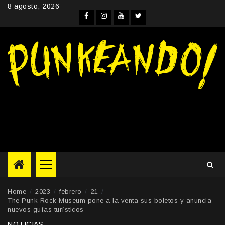
Skip
8 agosto, 2026
to
Facebook
Instagram
YouTube
Twitter
content
Primary
Menu
Home
2023
febrero
21
The Punk Rock Museum pone a la venta sus boletos y anuncia
nuevos guías turísticos
NOTICIAS