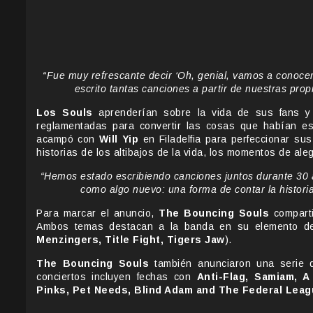
“Fue muy refrescante decir ‘Oh, genial, vamos a conocer 
escrito tantas canciones a partir de nuestras pro
Los Souls
aprenderían sobre la vida de sus fans y 
reglamentadas para convertir las cosas que habían es
acampó con
Will Yip
en Filadelfia para perfeccionar su
historias de los altibajos de la vida, los momentos de al
“Hemos estado escribiendo canciones juntos durante 30 añ
como algo nuevo: una forma de contar la histori
Para marcar el anuncio,
The Bouncing Souls
compart
Ambos temas destacan a la banda en su elemento de
Menzingers, Title Fight, Tigers Jaw
).
The Bouncing Souls
también anunciaron una serie d
conciertos incluyen fechas con
Anti-Flag, Samiam, 
Pinks, Pet Needs, Blind Adam and The Federal Lea