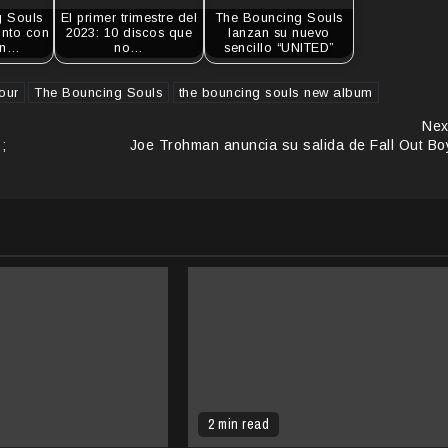
g Souls
El primer trimestre del
The Bouncing Souls
onto con
2023: 10 discos que
lanzan su nuevo
en…
no…
sencillo “UNITED”
tour
The Bouncing Souls
the bouncing souls new album
Nex
;
Joe Trohman anuncia su salida de Fall Out Bo
2 min read