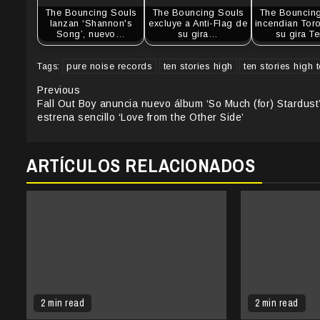
The Bouncing Souls
The Bouncing Souls
The Bouncin
lanzan ‘Shannon's
excluye a Anti-Flag de
incendian Tor
Song’, nuevo…
su gira…
su gira T
pure noise records
ten stories high
ten stories high 
Tags:
Continue
Previous
Fall Out Boy anuncia nuevo álbum ‘So Much (for) Stardust’
Reading
estrena sencillo ‘Love from the Other Side’
ARTÍCULOS RELACIONADOS
2 min read
2 min read