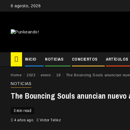
Skip
6 agosto, 2026
to
content
INICIO
NOTICIAS
CONCIERTOS
ARTÍCULOS
Home
2023
enero
18
The Bouncing Souls anuncian nuev
NOTICIAS
The Bouncing Souls anuncian nuevo á
3 min read
4 años ago
Victor Tellez