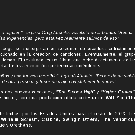
a alguien’”, explica Greg Attonito, vocalista de la banda. “Hemos
pias experiencias, pero esta vez realmente salimos de eso”.
luego se sumergirían en sesiones de escritura estrictament
cuchado en la creación de canciones. Eventualmente, el grup
s demos. El resultado es un álbum que bebe directamente de la
egría, tristeza y emoción que terminan uniéndonos.
os y eso ha sido increíble”, agregó Attonito, “Pero esto se sintió
a de otra persona y tener un viaje completamente nuevo”.
ió dos nuevas canciones,
“Ten Stories High”
y
“Higher Ground
 himno, con una producción nítida cortesía de
Will Yip
(
Th
e fechas por los Estados Unidos para el resto de 2023. Lo
A Wilhelm Scream, Catbite, Swingin Utters, The Venomou
gue
y
Urethane.