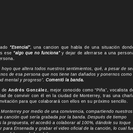
ulado
“Esencial”
, una cancion que habla de una situación dond
rás ese
“algo que no funciona”
y dejar de aferrarse a una person
ersona.
n hoyo que altera todos nuestros sentimientos, qué, a pesar de se
lejarnos de esa persona que nos tiene tan dañados y ponernos como
lud mental y progreso”.
Comentó la banda.
n de
Andrés González
, mejor conocido como “Piña”, vocalista d
dad de convivir con él en la ciudad de Monterrey, tras una charl
nvitación para que colaborará con ellos en su próximo sencillo.
de Monterrey por medio de una convivencia, compartiendo nuestros
eva canción qué sería grabada por la banda. Después de tiempo
 la propuesta, el accedió a colaborar al 100%, dándole su toque
 para Ensenada y grabar el video oficial de la canción, lo cual fu