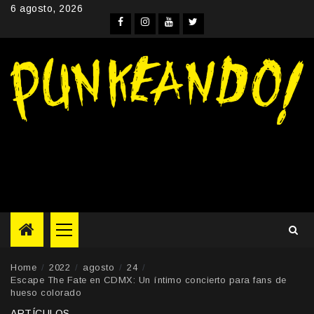
Skip
6 agosto, 2026
to
Facebook
Instagram
YouTube
Twitter
content
Primary
Menu
Home
2022
agosto
24
Escape The Fate en CDMX: Un íntimo concierto para fans de
hueso colorado
ARTÍCULOS