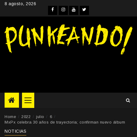
Skip
8 agosto, 2026
to
Facebook
Instagram
YouTube
Twitter
content
Primary
Menu
Home
2022
julio
6
MxPx celebra 30 años de trayectoria; confirman nuevo álbum
NOTICIAS