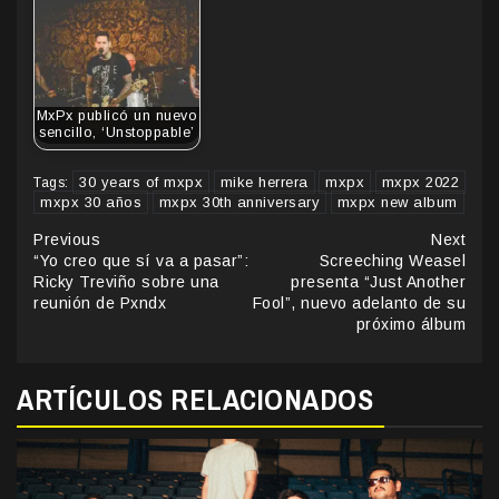
MxPx publicó un nuevo
sencillo, ‘Unstoppable’
30 years of mxpx
mike herrera
mxpx
mxpx 2022
Tags:
mxpx 30 años
mxpx 30th anniversary
mxpx new album
Continue
Previous
Next
“Yo creo que sí va a pasar”:
Screeching Weasel
Reading
Ricky Treviño sobre una
presenta “Just Another
reunión de Pxndx
Fool”, nuevo adelanto de su
próximo álbum
ARTÍCULOS RELACIONADOS