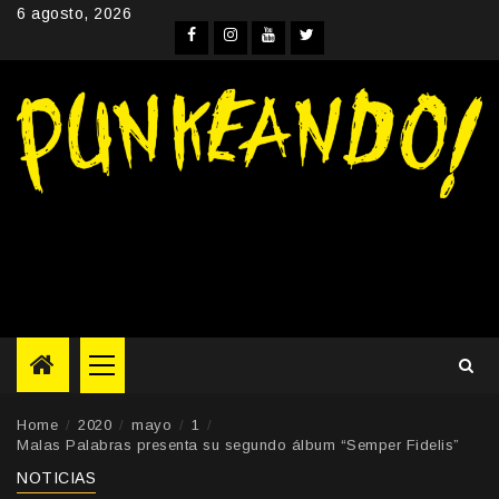
Skip
6 agosto, 2026
to
Facebook
Instagram
YouTube
Twitter
content
Primary
Menu
Home
2020
mayo
1
Malas Palabras presenta su segundo álbum “Semper Fidelis”
NOTICIAS