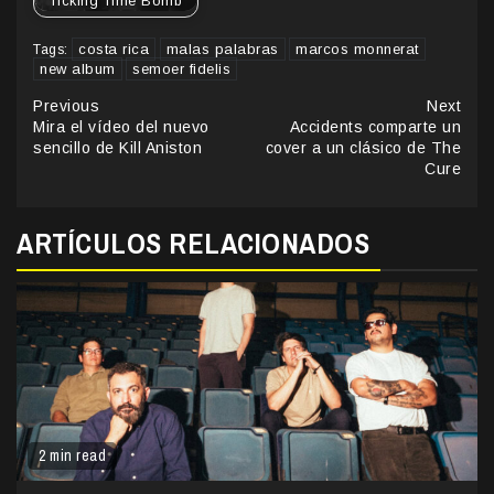
Ticking Time Bomb
costa rica
malas palabras
marcos monnerat
Tags:
new album
semoer fidelis
Continue
Previous
Next
Mira el vídeo del nuevo
Accidents comparte un
Reading
sencillo de Kill Aniston
cover a un clásico de The
Cure
ARTÍCULOS RELACIONADOS
2 min read