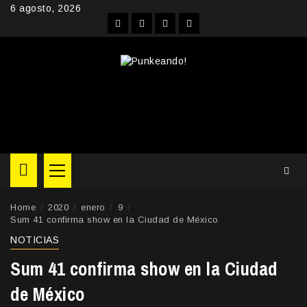
Skip
6 agosto, 2026
to
Facebook
Instagram
YouTube
Twitter
content
Primary
Menu
Home
2020
enero
9
Sum 41 confirma show en la Ciudad de México
NOTICIAS
Sum 41 confirma show en la Ciudad
de México