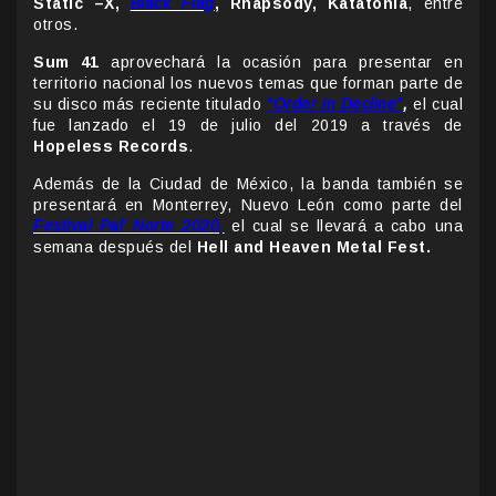
Static –X,
Black Flag
, Rhapsody, Katatonia
, entre
otros.
Sum 41
aprovechará la ocasión para presentar en
territorio nacional los nuevos temas que forman parte de
su disco más reciente titulado
“Order in Decline”
,
el cual
fue lanzado el 19 de julio del 2019 a través de
Hopeless Records
.
Además de la Ciudad de México, la banda también se
presentará en Monterrey, Nuevo León como parte del
Festival Pal’ Norte 2020
,
el cual se llevará a cabo una
semana después del
Hell and Heaven Metal Fest.