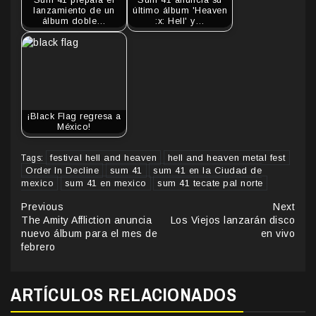
lanzamiento de un
último álbum 'Heaven
álbum doble…
:x: Hell' y…
¡Black Flag regresa a
México!
festival hell and heaven
hell and heaven metal fest
Tags:
Order In Decline
sum 41
sum 41 en la Ciudad de
mexico
sum 41 en mexico
sum 41 tecate pal norte
Continue
Previous
Next
The Amity Affliction anuncia
Los Viejos lanzarán disco
Reading
nuevo álbum para el mes de
en vivo
febrero
ARTÍCULOS RELACIONADOS