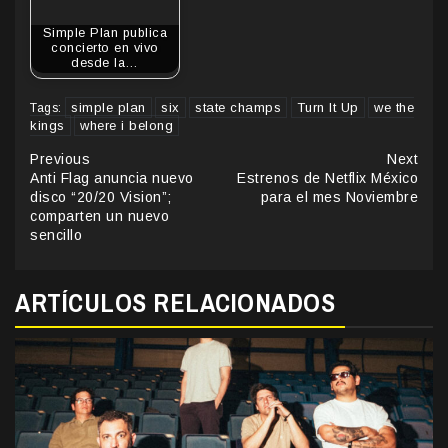
Simple Plan publica
concierto en vivo
desde la…
simple plan
six
state champs
Turn It Up
we the
Tags:
kings
where i belong
Continue
Previous
Next
Anti Flag anuncia nuevo
Estrenos de Netflix México
Reading
disco “20/20 Vision”;
para el mes Noviembre
comparten un nuevo
sencillo
ARTÍCULOS RELACIONADOS