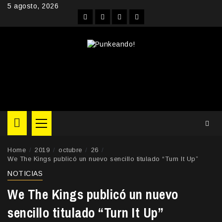
Skip
5 agosto, 2026
to
Facebook
Instagram
YouTube
Twitter
content
Primary
Menu
Home
2019
octubre
26
We The Kings publicó un nuevo sencillo titulado “Turn It Up”
NOTICIAS
We The Kings publicó un nuevo
sencillo titulado “Turn It Up”