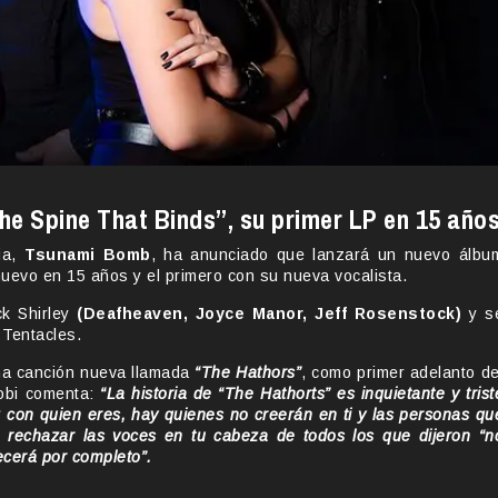
e Spine That Binds”, su primer LP en 15 año
nia,
Tsunami Bomb
, ha anunciado que lanzará un nuevo álbu
nuevo en 15 años y el primero con su nueva vocalista.
ck Shirley
(Deafheaven, Joyce Manor, Jeff Rosenstock)
y s
 Tentacles.
una canción nueva llamada
“The Hathors”
, como primer adelanto de
cobi comenta:
“La historia de “The Hathorts” es inquietante y trist
iz con quien eres, hay quienes no creerán en ti y las personas qu
 rechazar las voces en tu cabeza de todos los que dijeron “n
ecerá por completo”.