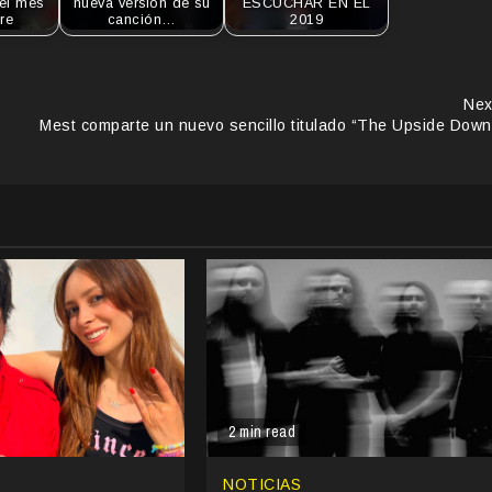
el mes
nueva versión de su
ESCUCHAR EN EL
re
canción…
2019
Nex
Mest comparte un nuevo sencillo titulado “The Upside Down
2 min read
NOTICIAS