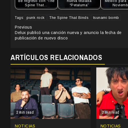
de regreso con “The
nueva titulada
México para 
Spine That…
“Petaluma”
Noviemb
punk rock
The Spine That Binds
tsunami bomb
Tags:
Continue
Previous
Delux publicó una canción nueva y anuncio la fecha de
Reading
publicación de nuevo disco
ARTÍCULOS RELACIONADOS
2 min read
2 min read
NOTICIAS
NOTICIAS