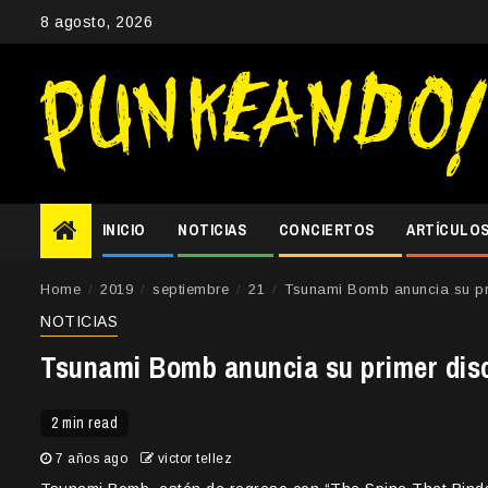
Skip
8 agosto, 2026
to
content
INICIO
NOTICIAS
CONCIERTOS
ARTÍCULO
Home
2019
septiembre
21
Tsunami Bomb anuncia su pr
NOTICIAS
Tsunami Bomb anuncia su primer dis
2 min read
7 años ago
victor tellez