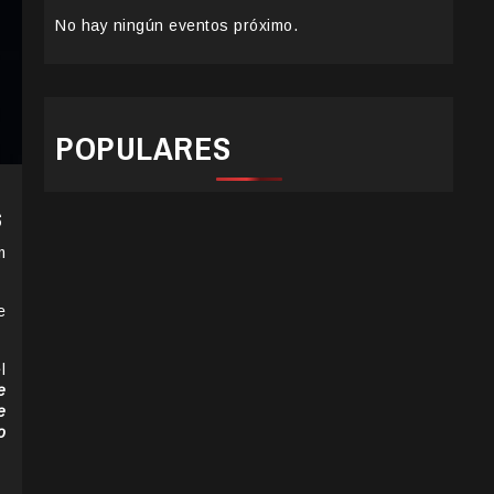
No hay ningún eventos próximo.
POPULARES
s
m
e
l
e
e
o