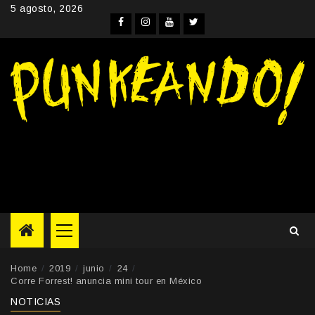
Skip
5 agosto, 2026
to
Facebook
Instagram
YouTube
Twitter
content
Primary
Menu
Home
2019
junio
24
Corre Forrest! anuncia mini tour en México
NOTICIAS