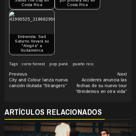
Saves The Day en
por primera vez en
Costa Rica
Costa Rica
Entrevista: Sad
Saturno llevará su
"Alegría" a
Sudamérica
corre forrest
pop punk
puerto rico
Tags:
Continue
Previous
Next
City and Colour lanza nueva
Accidents anuncia las
Reading
canción titulada “Strangers”
fechas de su nuevo tour
“Brindemos en otra vida”
ARTÍCULOS RELACIONADOS