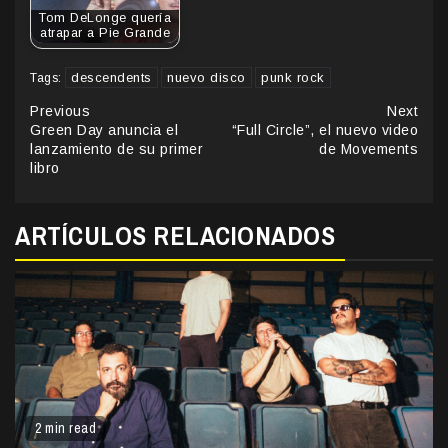
Tom DeLonge quería
atrapar a Pie Grande
descendents
nuevo disco
punk rock
Tags:
Continue
Previous
Next
Green Day anuncia el
“Full Circle”, el nuevo video
Reading
lanzamiento de su primer
de Movements
libro
ARTÍCULOS RELACIONADOS
2 min read