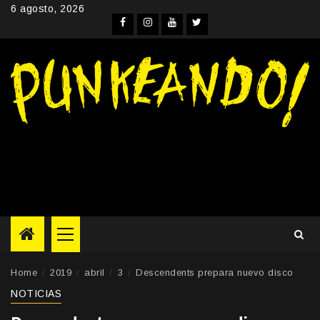
Skip
6 agosto, 2026
to
Facebook
Instagram
YouTube
Twitter
content
Primary
Menu
Home
2019
abril
3
Descendents prepara nuevo disco
NOTICIAS