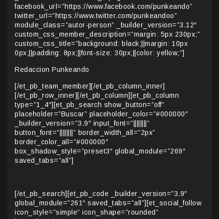
facebook_url=”https://www.facebook.com/punkeando”
twitter_url=”https://www.twitter.com/punkeandoo”
module_class=”autor-person” _builder_version=”3.12″
custom_css_member_description=”margin: 5px 230px;”
custom_css_title=”background: black;||margin: 10px
0px;||padding: 8px;||font-size: 30px;||color: yellow;”]
Redaccion Punkeando
[/et_pb_team_member][/et_pb_column_inner]
[/et_pb_row_inner][/et_pb_column][et_pb_column
type=”1_4″][et_pb_search show_button=”off”
placeholder=”Buscar” placeholder_color=”#000000″
_builder_version=”3.9″ input_font=”||||||||”
button_font=”||||||||” border_width_all=”2px”
border_color_all=”#000000″
box_shadow_style=”preset3″ global_module=”269″
saved_tabs=”all”]
[/et_pb_search][et_pb_code _builder_version=”3.9″
global_module=”261″ saved_tabs=”all”][et_social_follow
icon_style=”simple” icon_shape=”rounded”