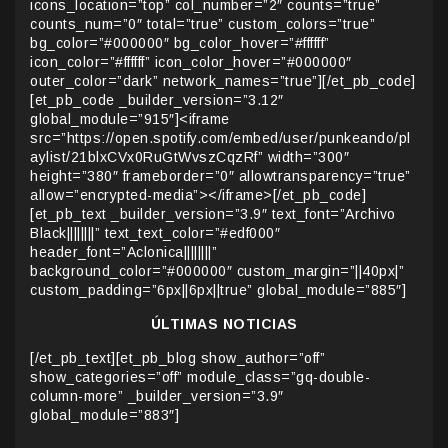
icons_location=”top” col_number=”2″ counts=”true”
counts_num=”0″ total=”true” custom_colors=”true”
bg_color=”#000000″ bg_color_hover=”#ffffff”
icon_color=”#ffffff” icon_color_hover=”#000000″
outer_color=”dark” network_names=”true”][/et_pb_code]
[et_pb_code _builder_version=”3.12″
global_module=”915″]<iframe
src=”https://open.spotify.com/embed/user/punkeando/pl
aylist/21blxCVx0RuGtWvszCqzRf” width=”300″
height=”380″ frameborder=”0″ allowtransparency=”true”
allow=”encrypted-media”></iframe>[/et_pb_code]
[et_pb_text _builder_version=”3.9″ text_font=”Archivo
Black||||||||” text_text_color=”#edf000″
header_font=”Aclonica||||||||”
background_color=”#000000″ custom_margin=”||40px|”
custom_padding=”6px||6px||true” global_module=”885″]
ÚLTIMAS NOTICIAS
[/et_pb_text][et_pb_blog show_author=”off”
show_categories=”off” module_class=”gq-double-
column-more” _builder_version=”3.9″
global_module=”883″]