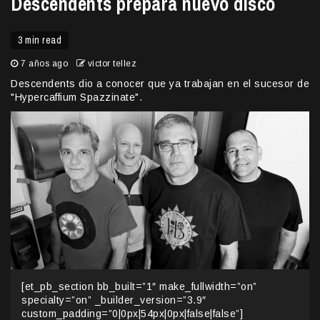
Descendents prepara nuevo disco
3 min read
7 años ago
victor tellez
Descendents dio a conocer que ya trabajan en el sucesor de
"Hypercaffium Spazzinate".
[et_pb_section bb_built=”1″ make_fullwidth=”on”
specialty=”on” _builder_version=”3.9″
custom_padding=”0|0px|54px|0px|false|false”]