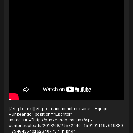
[/et_pb_text][et_pb_team_member name=”Equipo
Punkeando” position=”Escritor”
image_url=”http://punkeando.com.mx/wp-
content/uploads/2018/09/29572240_1591011197619380
_7546435401623407787_n.png”