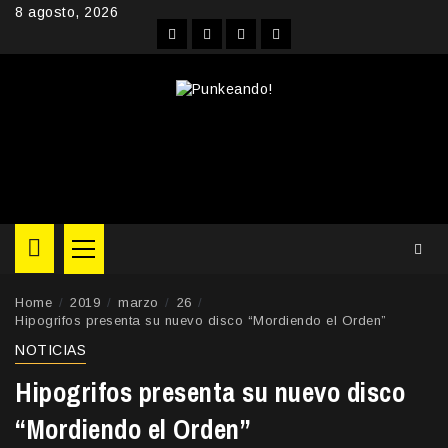
Skip
8 agosto, 2026
to
Facebook
Instagram
YouTube
Twitter
content
Primary
Menu
Home
2019
marzo
26
Hipogrifos presenta su nuevo disco “Mordiendo el Orden”
NOTICIAS
Hipogrifos presenta su nuevo disco
“Mordiendo el Orden”