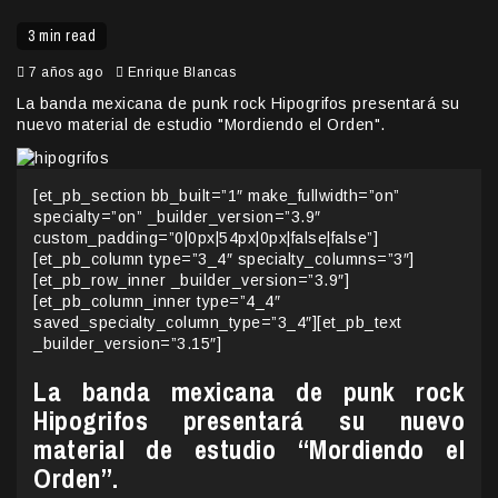
3 min read
7 años ago
Enrique Blancas
La banda mexicana de punk rock Hipogrifos presentará su
nuevo material de estudio "Mordiendo el Orden".
[et_pb_section bb_built=”1″ make_fullwidth=”on”
specialty=”on” _builder_version=”3.9″
custom_padding=”0|0px|54px|0px|false|false”]
[et_pb_column type=”3_4″ specialty_columns=”3″]
[et_pb_row_inner _builder_version=”3.9″]
[et_pb_column_inner type=”4_4″
saved_specialty_column_type=”3_4″][et_pb_text
_builder_version=”3.15″]
La banda mexicana de punk rock
Hipogrifos presentará su nuevo
material de estudio “Mordiendo el
Orden”.