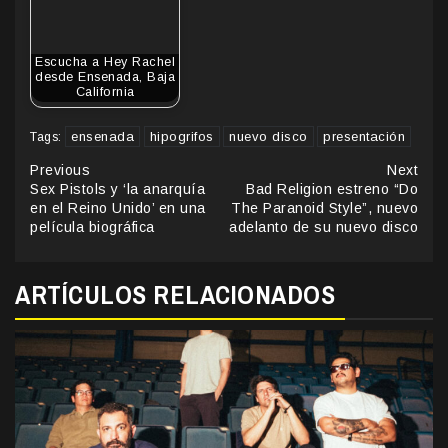
Escucha a Hey Rachel
desde Ensenada, Baja
California
ensenada
hipogrifos
nuevo disco
presentación
Tags:
Continue
Previous
Next
Sex Pistols y ‘la anarquía
Bad Religion estreno “Do
Reading
en el Reino Unido’ en una
The Paranoid Style”, nuevo
película biográfica
adelanto de su nuevo disco
ARTÍCULOS RELACIONADOS