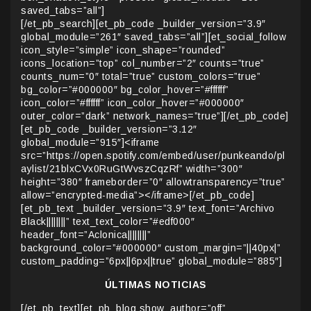
saved_tabs=”all”]
[/et_pb_search][et_pb_code _builder_version=”3.9″
global_module=”261″ saved_tabs=”all”][et_social_follow
icon_style=”simple” icon_shape=”rounded”
icons_location=”top” col_number=”2″ counts=”true”
counts_num=”0″ total=”true” custom_colors=”true”
bg_color=”#000000″ bg_color_hover=”#ffffff”
icon_color=”#ffffff” icon_color_hover=”#000000″
outer_color=”dark” network_names=”true”][/et_pb_code]
[et_pb_code _builder_version=”3.12″
global_module=”915″]<iframe
src=”https://open.spotify.com/embed/user/punkeando/pl
aylist/21blxCVx0RuGtWvszCqzRf” width=”300″
height=”380″ frameborder=”0″ allowtransparency=”true”
allow=”encrypted-media”></iframe>[/et_pb_code]
[et_pb_text _builder_version=”3.9″ text_font=”Archivo
Black||||||||” text_text_color=”#edf000″
header_font=”Aclonica||||||||”
background_color=”#000000″ custom_margin=”||40px|”
custom_padding=”6px||6px||true” global_module=”885″]
ÚLTIMAS NOTICIAS
[/et_pb_text][et_pb_blog show_author=”off”