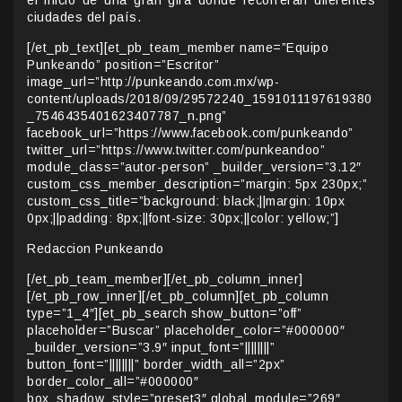
el inicio de una gran gira donde recorrerán diferentes
ciudades del país.
[/et_pb_text][et_pb_team_member name=”Equipo
Punkeando” position=”Escritor”
image_url=”http://punkeando.com.mx/wp-
content/uploads/2018/09/29572240_1591011197619380
_7546435401623407787_n.png”
facebook_url=”https://www.facebook.com/punkeando”
twitter_url=”https://www.twitter.com/punkeandoo”
module_class=”autor-person” _builder_version=”3.12″
custom_css_member_description=”margin: 5px 230px;”
custom_css_title=”background: black;||margin: 10px
0px;||padding: 8px;||font-size: 30px;||color: yellow;”]
Redaccion Punkeando
[/et_pb_team_member][/et_pb_column_inner]
[/et_pb_row_inner][/et_pb_column][et_pb_column
type=”1_4″][et_pb_search show_button=”off”
placeholder=”Buscar” placeholder_color=”#000000″
_builder_version=”3.9″ input_font=”||||||||”
button_font=”||||||||” border_width_all=”2px”
border_color_all=”#000000″
box_shadow_style=”preset3″ global_module=”269″