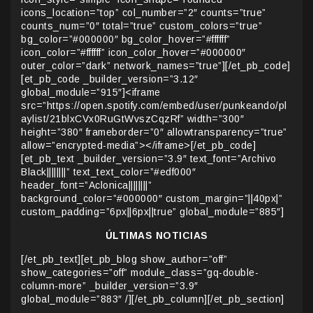
icons_location=”top” col_number=”2″ counts=”true”
counts_num=”0″ total=”true” custom_colors=”true”
bg_color=”#000000″ bg_color_hover=”#ffffff”
icon_color=”#ffffff” icon_color_hover=”#000000″
outer_color=”dark” network_names=”true”][/et_pb_code]
[et_pb_code _builder_version=”3.12″
global_module=”915″]<iframe
src=”https://open.spotify.com/embed/user/punkeando/pl
aylist/21blxCVx0RuGtWvszCqzRf” width=”300″
height=”380″ frameborder=”0″ allowtransparency=”true”
allow=”encrypted-media”></iframe>[/et_pb_code]
[et_pb_text _builder_version=”3.9″ text_font=”Archivo
Black||||||||” text_text_color=”#edf000″
header_font=”Aclonica||||||||”
background_color=”#000000″ custom_margin=”||40px|”
custom_padding=”6px||6px||true” global_module=”885″]
ÚLTIMAS NOTICIAS
[/et_pb_text][et_pb_blog show_author=”off”
show_categories=”off” module_class=”gq-double-
column-more” _builder_version=”3.9″
global_module=”883″ /][/et_pb_column][/et_pb_section]