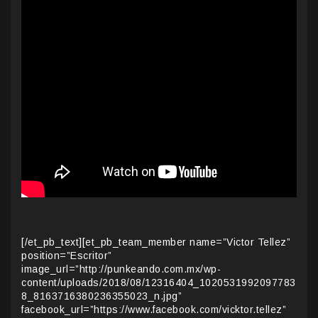
[/et_pb_text][et_pb_team_member name=”Victor Tellez”
position=”Escritor”
image_url=”http://punkeando.com.mx/wp-
content/uploads/2018/08/12316404_1020531992097783
8_8163716380236355023_n.jpg”
facebook_url=”https://www.facebook.com/vicktor.tellez”