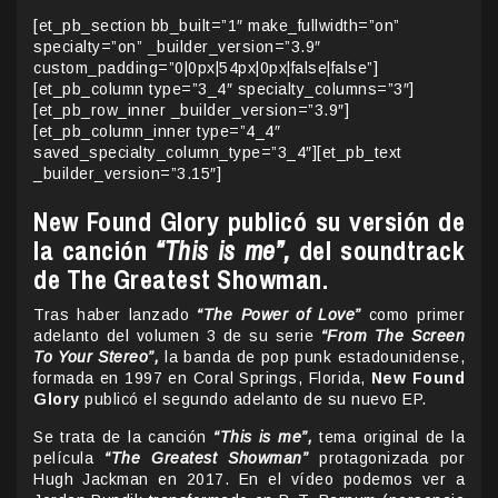
[et_pb_section bb_built=”1″ make_fullwidth=”on”
specialty=”on” _builder_version=”3.9″
custom_padding=”0|0px|54px|0px|false|false”]
[et_pb_column type=”3_4″ specialty_columns=”3″]
[et_pb_row_inner _builder_version=”3.9″]
[et_pb_column_inner type=”4_4″
saved_specialty_column_type=”3_4″][et_pb_text
_builder_version=”3.15″]
New Found Glory publicó su versión de
la canción
“This is me”,
del soundtrack
de The Greatest Showman.
Tras haber lanzado
“The Power of Love”
como primer
adelanto del volumen 3 de su serie
“From The Screen
To Your Stereo”,
la banda de pop punk estadounidense,
formada en 1997 en Coral Springs, Florida,
New Found
Glory
publicó el segundo adelanto de su nuevo EP.
Se trata de la canción
“This is me”,
tema original de la
película
“The Greatest Showman”
protagonizada por
Hugh Jackman en 2017. En el vídeo podemos ver a