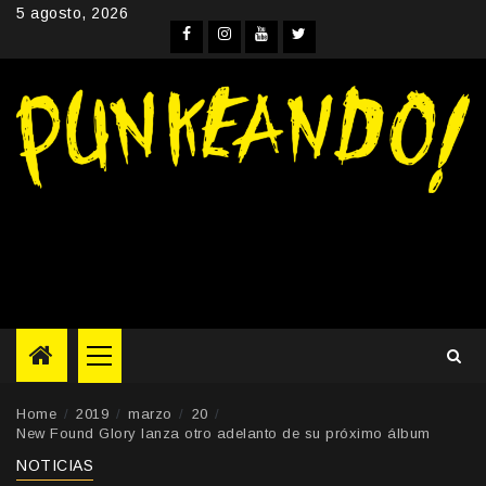
Skip
5 agosto, 2026
to
Facebook
Instagram
YouTube
Twitter
content
Primary
Menu
Home
2019
marzo
20
New Found Glory lanza otro adelanto de su próximo álbum
NOTICIAS