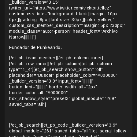
_builder_version=”3.15″
twitter_url=”https://www.twitter.com/vicktor.tellez”
custom_css_title=”background: black;||margin: 10px
0px;||padding: 8px;||font-size: 30px;||color: yellow;”
custom_css_member_description=”margin: 5px 230px;”
module_class=”autor-person” header_font=”Archivo
Narrow||||||||”]
Fundador de Punkeando.
[/et_pb_team_member][/et_pb_column_inner]
[/et_pb_row_inner][/et_pb_column][et_pb_column
type=”1_4″][et_pb_search show_button=”off”
placeholder=”Buscar” placeholder_color=”#000000″
_builder_version=”3.9″ input_font=”||||||||”
button_font=”||||||||” border_width_all=”2px”
border_color_all=”#000000″
box_shadow_style=”preset3″ global_module=”269″
saved_tabs=”all”]
[/et_pb_search][et_pb_code _builder_version=”3.9″
global_module=”261″ saved_tabs=”all”][et_social_follow
icon_style=”simple” icon_shape=”rounded”