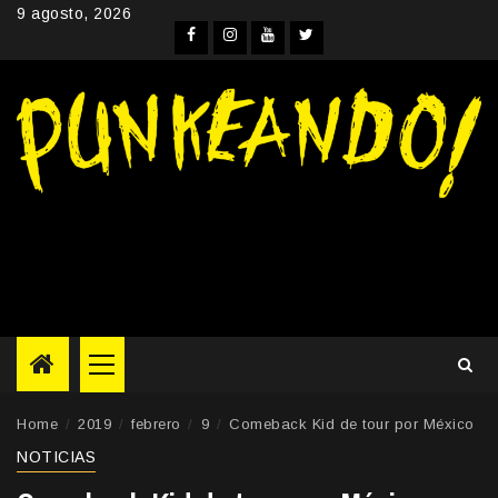
Skip
9 agosto, 2026
to
Facebook
Instagram
YouTube
Twitter
content
Primary
Menu
Home
2019
febrero
9
Comeback Kid de tour por México
NOTICIAS