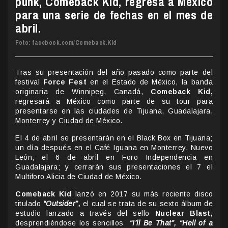
punk, Comeback Kid, regresa a México
para una serie de fechas en el mes de
abril.
Foto: facebook.com/Comeback.Kid
Tras su presentación del año pasado como parte del
festival
Force Fest
en el Estado de México, la banda
originaria de Winnipeg, Canadá,
Comeback Kid,
regresará a México como parte de su tour para
presentarse en las ciudades de Tijuana, Guadalajara,
Monterrey y Ciudad de México.
El 4 de abril se presentarán en el Black Box en Tijuana;
un día después en el Café Iguana en Monterrey, Nuevo
León; el 6 de abril en Foro Independencia en
Guadalajara; y cerrarán sus presentaciones el 7 el
Multiforo Alicia de Ciudad de México.
Comeback Kid
lanzó en 2017 su más reciente disco
titulado
“Outsider”,
el cual se trata de su sexto álbum de
estudio lanzado a través del sello
Nuclear Blast,
desprendiéndose los sencillos
“I’ll Be That”, “Hell of a