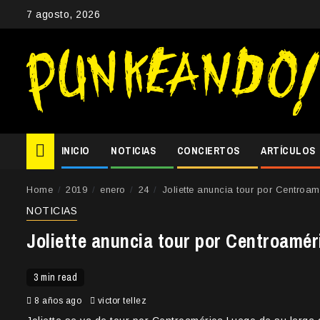
Skip
7 agosto, 2026
to
content
INICIO
NOTICIAS
CONCIERTOS
ARTÍCULOS
Home
2019
enero
24
Joliette anuncia tour por Centroam
NOTICIAS
Joliette anuncia tour por Centroamér
3 min read
8 años ago
victor tellez