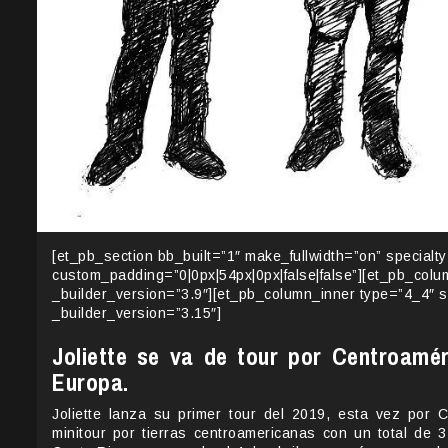
[et_pb_section bb_built=”1″ make_fullwidth=”on” specialt
custom_padding=”0|0px|54px|0px|false|false”][et_pb_col
_builder_version=”3.9″][et_pb_column_inner type=”4_4″ 
_builder_version=”3.15″]
Joliette se va de tour por Centroamé
Europa.
Joliette lanza su primer tour del 2019, esta vez por 
minitour por tierras centroamericanas con un total de