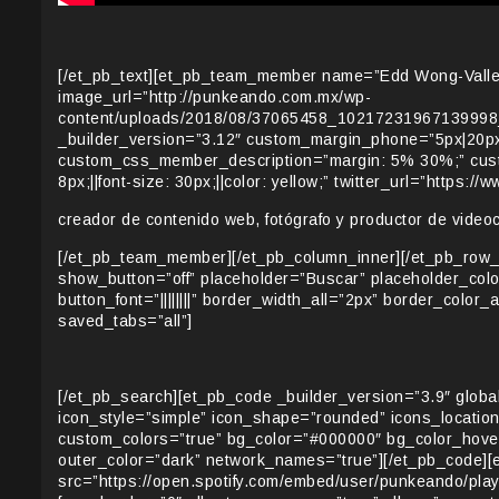
[/et_pb_text][et_pb_team_member name=”Edd Wong-Valle”
image_url=”http://punkeando.com.mx/wp-
content/uploads/2018/08/37065458_10217231967139998
_builder_version=”3.12″ custom_margin_phone=”5px|20px
custom_css_member_description=”margin: 5% 30%;” custom
8px;||font-size: 30px;||color: yellow;” twitter_url=”https:/
creador de contenido web, fotógrafo y productor de videoc
[/et_pb_team_member][/et_pb_column_inner][/et_pb_row_
show_button=”off” placeholder=”Buscar” placeholder_color=
button_font=”||||||||” border_width_all=”2px” border_col
saved_tabs=”all”]
[/et_pb_search][et_pb_code _builder_version=”3.9″ globa
icon_style=”simple” icon_shape=”rounded” icons_location
custom_colors=”true” bg_color=”#000000″ bg_color_hover=”#
outer_color=”dark” network_names=”true”][/et_pb_code][
src=”https://open.spotify.com/embed/user/punkeando/pla