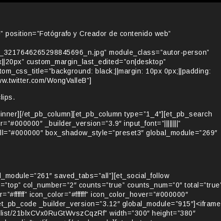
 position=”Fotógrafo y Creador de contenido web”
_3217646265298845696_n.jpg” module_class=”autor-person”
||20px” custom_margin_last_edited=”on|desktop”
_css_title=”background: black;||margin: 10px 0px;||padding:
/www.twitter.com/WongValleB”]
lips.
inner][/et_pb_column][et_pb_column type=”1_4″][et_pb_search
”#000000″ _builder_version=”3.9″ input_font=”||||||||”
or_all=”#000000″ box_shadow_style=”preset3″ global_module=”269″
l_module=”261″ saved_tabs=”all”][et_social_follow
=”top” col_number=”2″ counts=”true” counts_num=”0″ total=”true
ffffff” icon_color=”#ffffff” icon_color_hover=”#000000″
et_pb_code _builder_version=”3.12″ global_module=”915″]<iframe
ylist/21blxCVx0RuGtWvszCqzRf” width=”300″ height=”380″