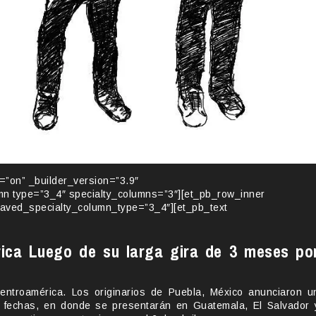
y=”on” _builder_version=”3.9″
umn type=”3_4″ specialty_columns=”3″][et_pb_row_inner
saved_specialty_column_type=”3_4″][et_pb_text
rica Luego de su larga gira de 3 meses po
Centroamérica. Los originarios de Puebla, México anunciaron u
 3 fechas, en donde se presentarán en Guatemala, El Salvador 