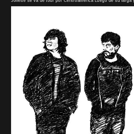
Joliette se va de tour por Centroamérica Luego de su larga