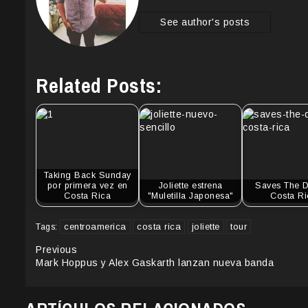
See author's posts
Related Posts:
Taking Back Sunday
por primera vez en
Joliette estrena
Saves The D
Costa Rica
"Muletilla Japonesa"
Costa Ri
centroamerica
costa rica
joliette
tour
Tags:
Continue
Previous
Mark Hoppus y Alex Gaskarth lanzan nueva banda
Reading