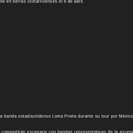
w en tierras costarricenses el 6 de abril.
la banda estadounidense Loma Prieta durante su tour por México
, compartirán escenario con bandas representativas de la escen