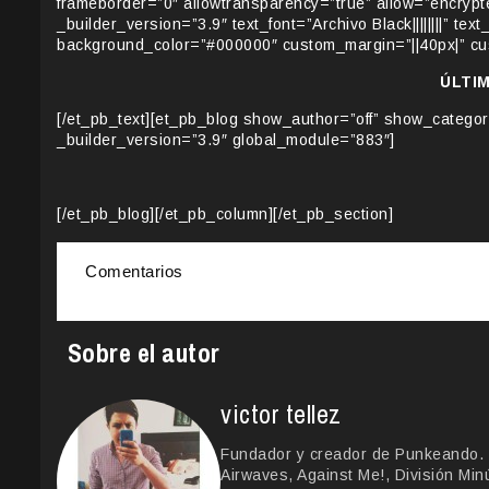
frameborder=”0″ allowtransparency=”true” allow=”encrypt
_builder_version=”3.9″ text_font=”Archivo Black||||||||” text
background_color=”#000000″ custom_margin=”||40px|” cus
ÚLTI
[/et_pb_text][et_pb_blog show_author=”off” show_catego
_builder_version=”3.9″ global_module=”883″]
[/et_pb_blog][/et_pb_column][/et_pb_section]
Comentarios
Sobre el autor
victor tellez
Fundador y creador de Punkeando. 
Airwaves, Against Me!, División Min