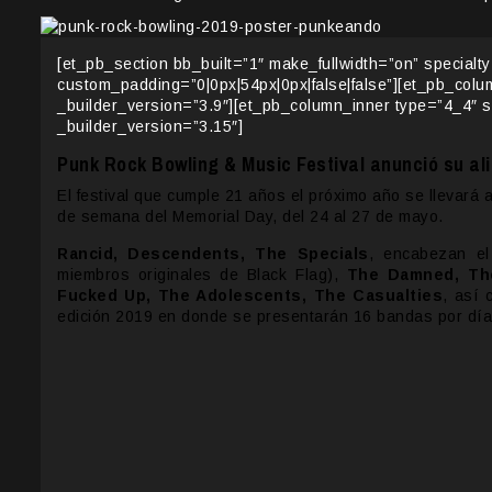
[et_pb_section bb_built=”1″ make_fullwidth=”on” specialt
custom_padding=”0|0px|54px|0px|false|false”][et_pb_col
_builder_version=”3.9″][et_pb_column_inner type=”4_4″ 
_builder_version=”3.15″]
Punk Rock Bowling & Music Festival anunció su ali
El festival que cumple 21 años el próximo año se llevará
de semana del Memorial Day, del 24 al 27 de mayo.
Rancid, Descendents, The Specials
, encabezan e
miembros originales de Black Flag),
The Damned, The
Fucked Up, The Adolescents, The Casualties
, así
edición 2019 en donde se presentarán 16 bandas por dí