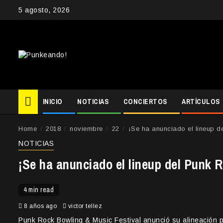
Skip
5 agosto, 2026
to
content
INICIO
NOTICIAS
CONCIERTOS
ARTÍCULOS
Home
2018
noviembre
22
¡Se ha anunciado el lineup d
NOTICIAS
¡Se ha anunciado el lineup del Punk 
4 min read
8 años ago
victor tellez
Punk Rock Bowling & Music Festival anunció su alineación p