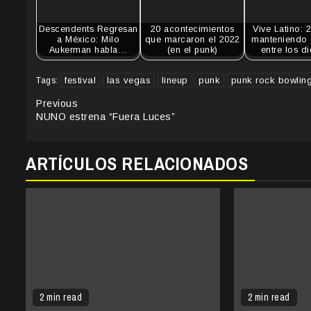
Descendents Regresan
20 acontecimientos
Vive Latino: 
a México: Milo
que marcaron el 2022
manteniendo 
Aukerman habla…
(en el punk)
entre los d
festival
las vegas
lineup
punk
punk rock bowlin
Tags:
Continue
Previous
NUNO estrena “Fuera Luces”
Reading
ARTÍCULOS RELACIONADOS
2 min read
2 min read