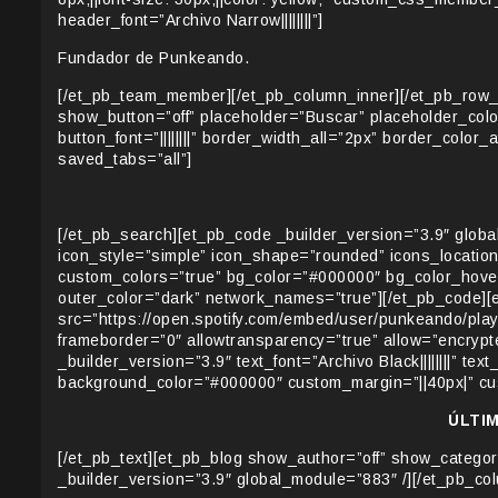
header_font=”Archivo Narrow||||||||”]
Fundador de Punkeando.
[/et_pb_team_member][/et_pb_column_inner][/et_pb_row_
show_button=”off” placeholder=”Buscar” placeholder_color=
button_font=”||||||||” border_width_all=”2px” border_col
saved_tabs=”all”]
[/et_pb_search][et_pb_code _builder_version=”3.9″ globa
icon_style=”simple” icon_shape=”rounded” icons_location
custom_colors=”true” bg_color=”#000000″ bg_color_hover=”#
outer_color=”dark” network_names=”true”][/et_pb_code][
src=”https://open.spotify.com/embed/user/punkeando/pla
frameborder=”0″ allowtransparency=”true” allow=”encrypt
_builder_version=”3.9″ text_font=”Archivo Black||||||||” text
background_color=”#000000″ custom_margin=”||40px|” cus
ÚLTI
[/et_pb_text][et_pb_blog show_author=”off” show_catego
_builder_version=”3.9″ global_module=”883″ /][/et_pb_col