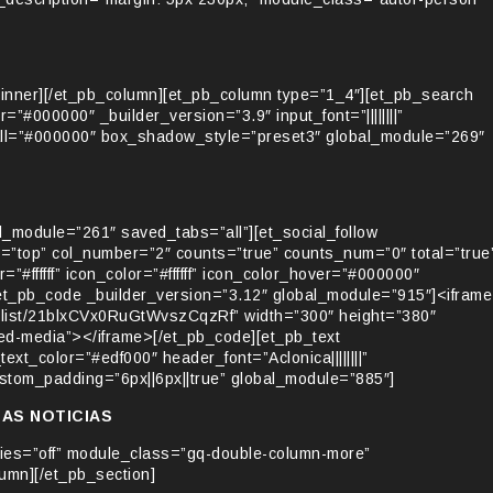
inner][/et_pb_column][et_pb_column type=”1_4″][et_pb_search
”#000000″ _builder_version=”3.9″ input_font=”||||||||”
or_all=”#000000″ box_shadow_style=”preset3″ global_module=”269″
l_module=”261″ saved_tabs=”all”][et_social_follow
=”top” col_number=”2″ counts=”true” counts_num=”0″ total=”true
ffffff” icon_color=”#ffffff” icon_color_hover=”#000000″
et_pb_code _builder_version=”3.12″ global_module=”915″]<iframe
ylist/21blxCVx0RuGtWvszCqzRf” width=”300″ height=”380″
ed-media”></iframe>[/et_pb_code][et_pb_text
_text_color=”#edf000″ header_font=”Aclonica||||||||”
tom_padding=”6px||6px||true” global_module=”885″]
MAS NOTICIAS
ries=”off” module_class=”gq-double-column-more”
umn][/et_pb_section]