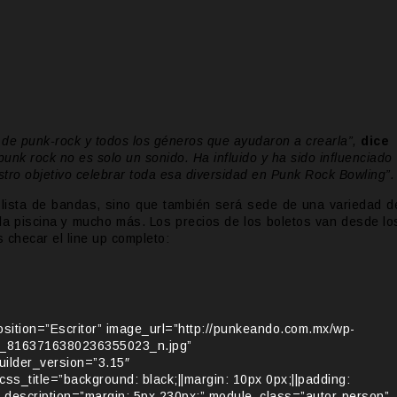
 de punk-rock y todos los géneros que ayudaron a crearla”,
dice
punk rock no es solo un sonido. Ha influido y ha sido influenciado
estro objetivo celebrar toda esa diversidad en Punk Rock Bowling”.
e lista de bandas, sino que también será sede de una variedad d
 la piscina y mucho más. Los precios de los boletos van desde lo
s checar el line up completo:
sition=”Escritor” image_url=”http://punkeando.com.mx/wp-
8_8163716380236355023_n.jpg”
builder_version=”3.15″
_css_title=”background: black;||margin: 10px 0px;||padding:
er_description=”margin: 5px 230px;” module_class=”autor-person”