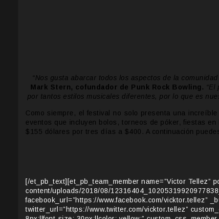
“Nos gusta abarcar todos los aspectos de la comunidad
Mark Stern, cofundador de Punk Rock Bowling.
“El 
por tantos estilos musicales diferentes, por lo que es nu
Como siempre, el festival no solo presenta una increíbl
eventos que incluyen bolos, torneos de póker, fiestas en
$155 dólares por tres días a $400. A continuación puede
[/et_pb_text][et_pb_team_member name=”Victor Tellez” po
content/uploads/2018/08/12316404_1020531992097783
facebook_url=”https://www.facebook.com/vicktor.tellez” _
twitter_url=”https://www.twitter.com/vicktor.tellez” custom
8px;||font-size: 30px;||color: yellow;” custom_css_memb