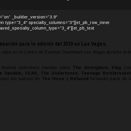
y=”on” _builder_version=”3.9″
umn type=”3_4″ specialty_columns=”3″][et_pb_row_inner
saved_specialty_column_type=”3_4″][et_pb_text
neación para la edición del 2019 en Las Vegas.
 a cabo en el Centro de Eventos Downtown Las Vegas durante el fi
l festival uniéndose bandas como
The Stranglers, Flag
(co
 Vandals, FEAR, The Undertones, Teenage Bottlerocket
 como los suecos de
The Hives
y
Refused
formarán parte de l
a.