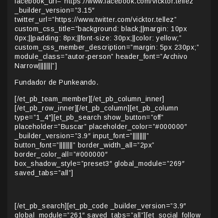
facebook_url=”https://www.facebook.com/vicktor.tellez”
_builder_version=”3.15″
twitter_url=”https://www.twitter.com/vicktor.tellez”
custom_css_title=”background: black;||margin: 10px
0px;||padding: 8px;||font-size: 30px;||color: yellow;”
custom_css_member_description=”margin: 5px 230px;”
module_class=”autor-person” header_font=”Archivo
Narrow||||||||”]
Fundador de Punkeando.
[/et_pb_team_member][/et_pb_column_inner]
[/et_pb_row_inner][/et_pb_column][et_pb_column
type=”1_4″][et_pb_search show_button=”off”
placeholder=”Buscar” placeholder_color=”#000000″
_builder_version=”3.9″ input_font=”||||||||”
button_font=”||||||||” border_width_all=”2px”
border_color_all=”#000000″
box_shadow_style=”preset3″ global_module=”269″
saved_tabs=”all”]
[/et_pb_search][et_pb_code _builder_version=”3.9″
global_module=”261″ saved_tabs=”all”][et_social_follow