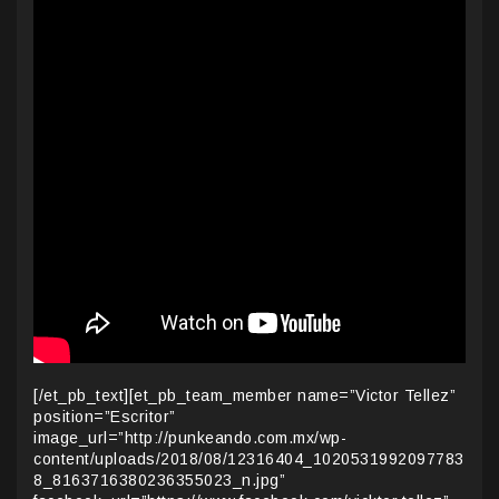
[/et_pb_text][et_pb_team_member name=”Victor Tellez”
position=”Escritor”
image_url=”http://punkeando.com.mx/wp-
content/uploads/2018/08/12316404_1020531992097783
8_8163716380236355023_n.jpg”