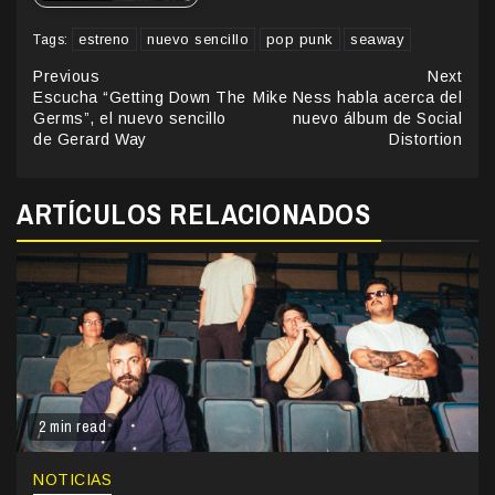
estreno
nuevo sencillo
pop punk
seaway
Tags:
Continue
Previous
Next
Escucha “Getting Down The
Mike Ness habla acerca del
Reading
Germs”, el nuevo sencillo
nuevo álbum de Social
de Gerard Way
Distortion
ARTÍCULOS RELACIONADOS
2 min read
NOTICIAS