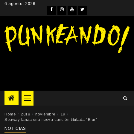
Skip
6 agosto, 2026
to
Facebook
Instagram
YouTube
Twitter
content
Primary
Menu
Home
2018
noviembre
19
Seaway lanza una nueva canción titulada “Blur”
NOTICIAS