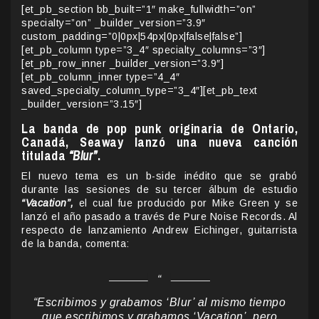
[et_pb_section bb_built=”1″ make_fullwidth=”on”
specialty=”on” _builder_version=”3.9″
custom_padding=”0|0px|54px|0px|false|false”]
[et_pb_column type=”3_4″ specialty_columns=”3″]
[et_pb_row_inner _builder_version=”3.9″]
[et_pb_column_inner type=”4_4″
saved_specialty_column_type=”3_4″][et_pb_text
_builder_version=”3.15″]
La banda de pop punk originaria de Ontario,
Canadá, Seaway lanzó una nueva canción
titulada
“Blur”
.
El nuevo tema es un b-side inédito que se grabó
durante las sesiones de su tercer álbum de estudio
“Vacation”,
el cual fue producido por Mike Green y se
lanzó el año pasado a través de Pure Noise Records. Al
respecto de lanzamiento Andrew Eichinger, guitarrista
de la banda, comenta:
“Escribimos y grabamos ‘Blur’ al mismo tiempo
que escribimos y grabamos ‘Vacation’, pero