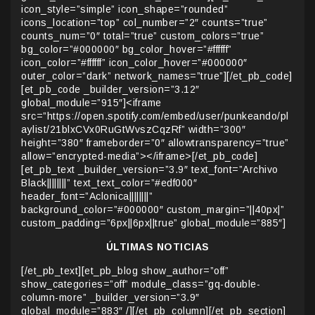
icon_style=”simple” icon_shape=”rounded”
icons_location=”top” col_number=”2″ counts=”true”
counts_num=”0″ total=”true” custom_colors=”true”
bg_color=”#000000″ bg_color_hover=”#ffffff”
icon_color=”#ffffff” icon_color_hover=”#000000″
outer_color=”dark” network_names=”true”][/et_pb_code]
[et_pb_code _builder_version=”3.12″
global_module=”915″]<iframe
src=”https://open.spotify.com/embed/user/punkeando/pl
aylist/21blxCVx0RuGtWvszCqzRf” width=”300″
height=”380″ frameborder=”0″ allowtransparency=”true”
allow=”encrypted-media”></iframe>[/et_pb_code]
[et_pb_text _builder_version=”3.9″ text_font=”Archivo
Black||||||||” text_text_color=”#edf000″
header_font=”Aclonica||||||||”
background_color=”#000000″ custom_margin=”||40px|”
custom_padding=”6px||6px||true” global_module=”885″]
ÚLTIMAS NOTICIAS
[/et_pb_text][et_pb_blog show_author=”off”
show_categories=”off” module_class=”gq-double-
column-more” _builder_version=”3.9″
global_module=”883″ /][/et_pb_column][/et_pb_section]