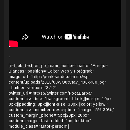
.
[/et_pb_text][et_pb_team_member name=”Enrique
Blancas” position=”Editor Web y Fotógrafo”
image_url=”http://punkeando.com.mx/wp-
content/uploads/2018/08/9O6tCtay_400x400.jpg”
_builder_version=”3.12″
twitter_url=”https://twitter.com/PocaBarba”
custom_css_title=”background: black;||margin: 10px
0px;||padding: 8px;||font-size: 30px;||color: yellow;”
custom_css_member_description=”margin: 5% 30%;”
custom_margin_phone=”5px|20px||20px”
custom_margin_last_edited=”on|desktop”
module_class=”autor-person”]