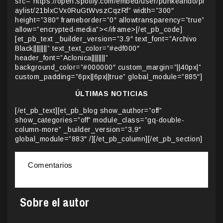
src=”https://open.spotify.com/embed/user/punkeando/pl
aylist/21blxCVx0RuGtWvszCqzRf” width=”300″
height=”380″ frameborder=”0″ allowtransparency=”true”
allow=”encrypted-media”></iframe>[/et_pb_code]
[et_pb_text _builder_version=”3.9″ text_font=”Archivo
Black||||||||” text_text_color=”#edf000″
header_font=”Aclonica||||||||”
background_color=”#000000″ custom_margin=”||40px|”
custom_padding=”6px||6px||true” global_module=”885″]
ÚLTIMAS NOTICIAS
[/et_pb_text][et_pb_blog show_author=”off”
show_categories=”off” module_class=”gq-double-
column-more” _builder_version=”3.9″
global_module=”883″ /][/et_pb_column][/et_pb_section]
Comentarios
Sobre el autor