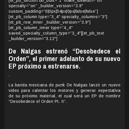
[et_pb_section bb_built=”1″ make_fullwidth=”on”
specialty=”on” _builder_version=”3.9″
custom_padding=”0|0px|54px|0px|false|false”]
[et_pb_column type=”3_4″ specialty_columns=”3″]
[et_pb_row_inner _builder_version=”3.9″]
[et_pb_column_inner type=”4_4″
saved_specialty_column_type=”3_4″][et_pb_text
_builder_version=”3.12″]
De Nalgas estrenó “Desobedece el
Orden”, el primer adelanto de su nuevo
EP próximo a estrenarse.
.
La banda mexicana de punk De Nalgas lanzó un nuevo
video para calentar los motores y generar expectativa
de su próximo material, el cual será un EP de nombre
“Desobedece el Orden Pt. II”.