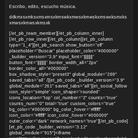
Escribo, edito, escucho música.
ddkmxsxmksxmsxmsxkmswkxmwsxkmwskxmswxksmxks
xmwsxkmwsxkmsxk
[/et_pb_team_member][/et_pb_column_inner]
[/et_pb_row_inner][/et_pb_column][et_pb_column
type=”1_4″][et_pb_search show_button=”off”
placeholder=”Buscar” placeholder_color=”#000000″
_builder_version=”3.9″ input_font=”||||||||”
button_font=”||||||||” border_width_all=”2px”
border_color_all=”#000000″
box_shadow_style=”preset3″ global_module=”269″
saved_tabs=”all” /][et_pb_code _builder_version=”3.9″
global_module=”261″ saved_tabs=”all”][et_social_follow
icon_style=”simple” icon_shape=”rounded”
icons_location=”top” col_number=”2″ counts=”true”
counts_num=”0″ total=”true” custom_colors=”true”
bg_color=”#000000″ bg_color_hover=”#ffffff”
icon_color=”#ffffff” icon_color_hover=”#000000″
outer_color=”dark” network_names=”true”][/et_pb_code]
[et_pb_code _builder_version=”3.12″
global_module=”915″]<iframe