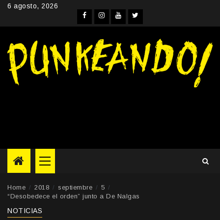
Skip
6 agosto, 2026
to
Facebook
Instagram
YouTube
Twitter
content
Primary
Menu
Home
2018
septiembre
5
“Desobedece el orden” junto a De Nalgas
NOTICIAS