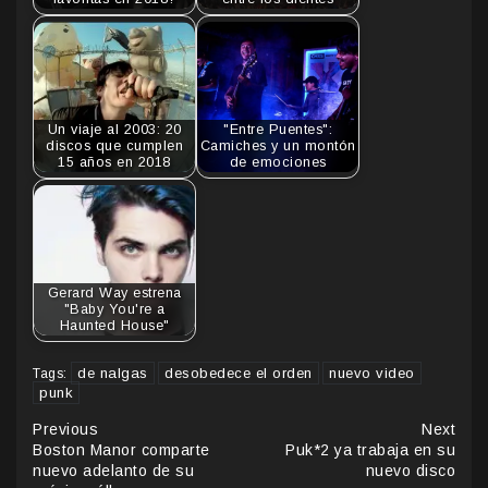
Un viaje al 2003: 20
"Entre Puentes":
discos que cumplen
Camiches y un montón
15 años en 2018
de emociones
Gerard Way estrena
"Baby You're a
Haunted House"
de nalgas
desobedece el orden
nuevo video
Tags:
punk
Continue
Previous
Next
Boston Manor comparte
Puk*2 ya trabaja en su
Reading
nuevo adelanto de su
nuevo disco