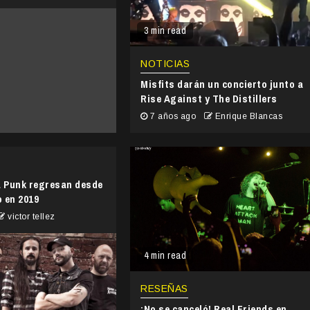
3 min read
NOTICIAS
Misfits darán un concierto junto a
Rise Against y The Distillers
7 años ago
Enrique Blancas
a Punk regresan desde
o en 2019
victor tellez
4 min read
RESEÑAS
¡No se canceló! Real Friends en