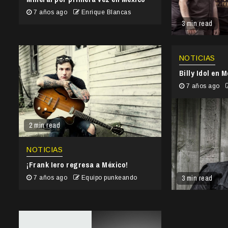
7 años ago
Enrique Blancas
3 min read
NOTICIAS
Billy Idol en 
7 años ago
2 min read
NOTICIAS
¡Frank Iero regresa a México!
3 min read
7 años ago
Equipo punkeando