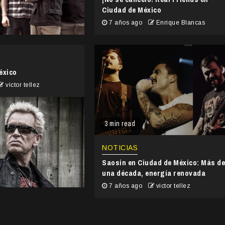
Ciudad de México
7 años ago
Enrique Blancas
México
victor tellez
3 min read
NOTICIAS
Saosin en Ciudad de México: Más d
una década, energía renovada
7 años ago
victor tellez