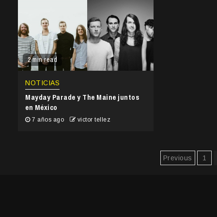
2 min read
NOTICIAS
Mayday Parade y The Maine juntos
en México
7 años ago
victor tellez
Paginaci
Previous
1
de
entradas