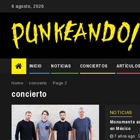
Skip
6 agosto, 2026
to
content
INICIO
NOTICIAS
CONCIERTOS
ARTÍCULO
Home
concierto
Page 2
concierto
NOTICIAS
Monuments an
en México
7 años ago