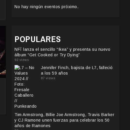
No hay ningún eventos próximo.
POPULARES
NFÏ lanza el sencillo “Ikea” y presenta su nuevo
álbum “Get Cooked or Try Dying”
92 views
Jennifer Finch, bajista de L7, falleció
a los 59 años
87 views
e
Tim Armstrong, Billie Joe Armstrong, Travis Barker
y CJ Ramone unen fuerzas para celebrar los 50
años de Ramones