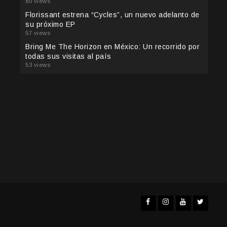
80 views
Florissant estrena “Cycles”, un nuevo adelanto de
su próximo EP
57 views
Bring Me The Horizon en México: Un recorrido por
todas sus visitas al país
53 views
Facebook
Instagra
YouTub
Twit