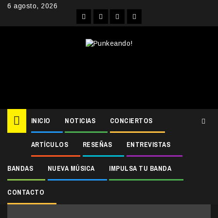
Skip
6 agosto, 2026
to
Facebook
Instagram
YouTube
Twitter
content
INICIO
NOTICIAS
CONCIERTOS
ARTÍCULOS
RESEÑAS
ENTREVISTAS
Home
allison xx aniversario
allison xx aniversario
BANDAS
NUEVA MÚSICA
IMPULSA TU BANDA
CONTACTO