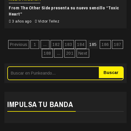
From The Other Side presenta su nuevo sencillo “Toxic
Heart”
3 años ago
Victor Tellez
Paginación
Previous
1
…
182
183
184
185
186
187
de
188
…
201
Next
entradas
Buscar
IMPULSA TU BANDA