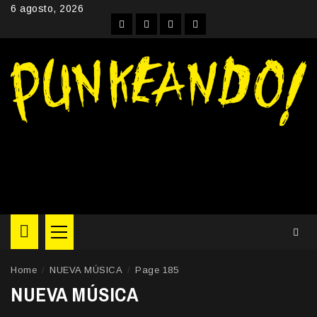
Skip
6 agosto, 2026
to
Facebook
Instagram
YouTube
Twitter
content
Primary
Menu
Home
NUEVA MÚSICA
Page 185
NUEVA MÚSICA