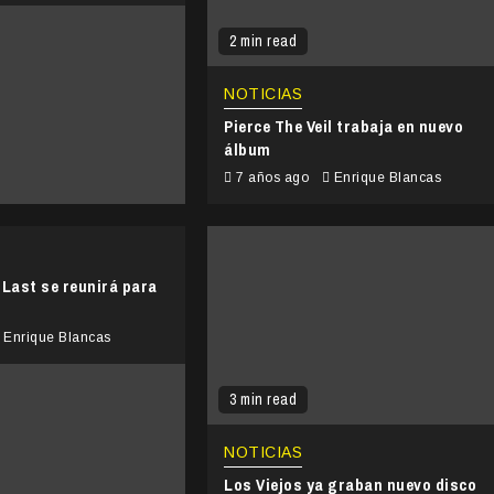
2 min read
NOTICIAS
Pierce The Veil trabaja en nuevo
álbum
7 años ago
Enrique Blancas
 Last se reunirá para
Enrique Blancas
3 min read
NOTICIAS
Los Viejos ya graban nuevo disco