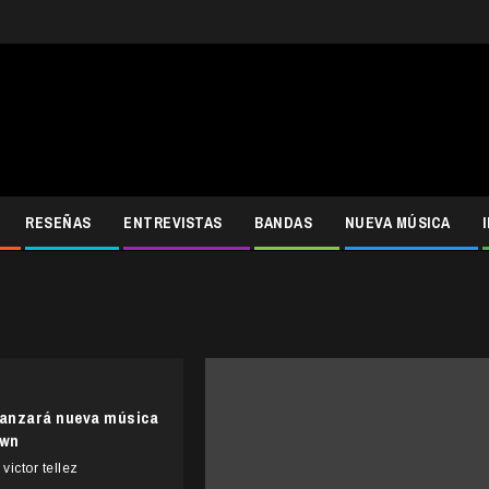
RESEÑAS
ENTREVISTAS
BANDAS
NUEVA MÚSICA
lanzará nueva música
own
victor tellez