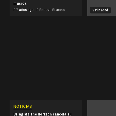
música
2 min read
7 años ago
Enrique Blancas
NOTICIAS
Bring Me The Horizon cancela su