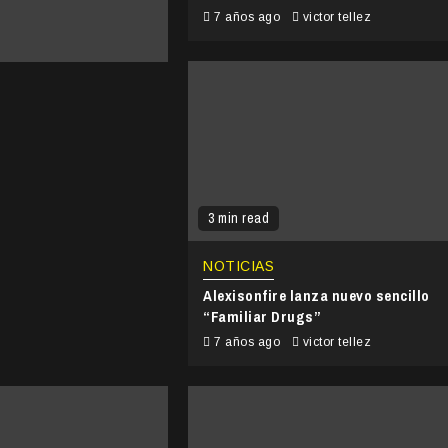
7 años ago
victor tellez
3 min read
NOTICIAS
Alexisonfire lanza nuevo sencillo
“Familiar Drugs”
7 años ago
victor tellez