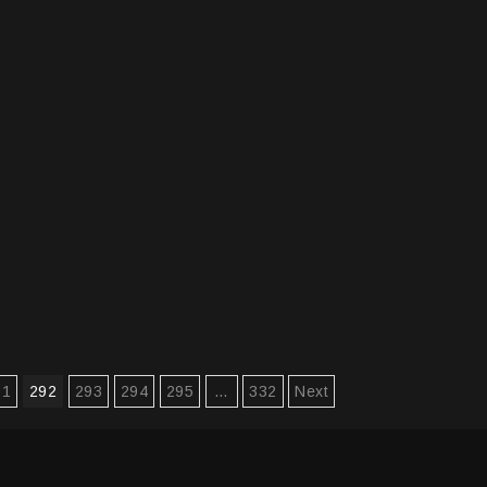
91
292
293
294
295
…
332
Next