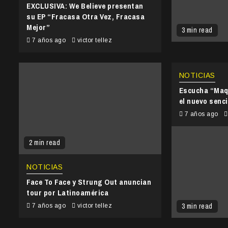
EXCLUSIVA: We Believe presentan
su EP “Fracasa Otra Vez, Fracasa
Mejor”
3 min read
7 años ago
victor tellez
NOTICIAS
Escucha “Maq
el nuevo senci
7 años ago
2 min read
NOTICIAS
Face To Face y Strung Out anuncian
tour por Latinoamérica
3 min read
7 años ago
victor tellez