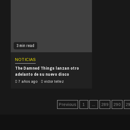
3 min read
NOTICIAS
The Damned Things lanzan otro
adelanto de su nuevo disco
7 años ago
victor tellez
Paginación
Previous
1
…
289
290
2
de
entradas