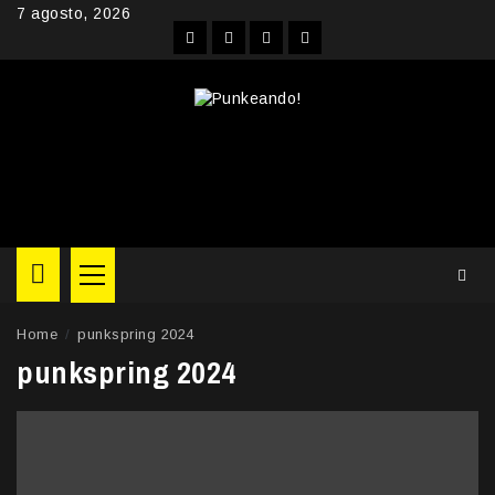
Skip
7 agosto, 2026
to
Facebook
Instagram
YouTube
Twitter
content
Primary
Menu
Home
punkspring 2024
punkspring 2024