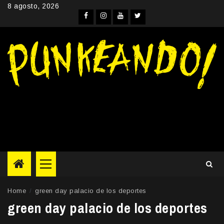
Skip
8 agosto, 2026
to
Facebook
Instagram
YouTube
Twitter
content
Primary
Menu
Home
green day palacio de los deportes
green day palacio de los deportes