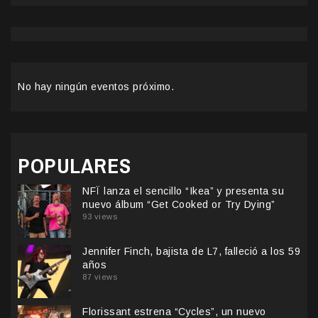
No hay ningún eventos próximo.
POPULARES
NFÏ lanza el sencillo “Ikea” y presenta su
nuevo álbum “Get Cooked or Try Dying”
93 views
Jennifer Finch, bajista de L7, falleció a los 59
años
87 views
Florissant estrena “Cycles”, un nuevo