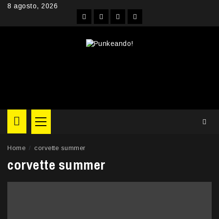
Skip
8 agosto, 2026
to
Facebook
Instagram
YouTube
Twitter
content
Primary
Menu
Home
corvette summer
corvette summer