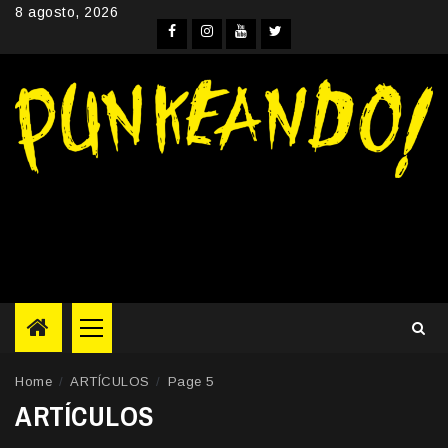
Skip
8 agosto, 2026
to
Facebook
Instagram
YouTube
Twitter
content
Primary
Menu
Home
ARTÍCULOS
Page 5
ARTÍCULOS