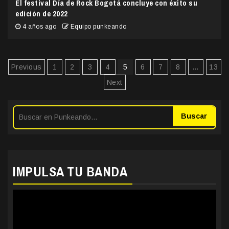
El festival Día de Rock Bogotá concluye con éxito su
edición de 2022
4 años ago
Equipo punkeando
Paginación
Previous
1
2
3
4
5
6
7
8
…
13
de
Next
entradas
Buscar
IMPULSA TU BANDA